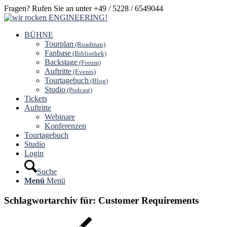
Fragen? Rufen Sie an unter +49 / 5228 / 6549044
BÜHNE
Tourplan
(Roadmap)
Fanbase
(Bibliothek)
Backstage
(Forum)
Auftritte
(Events)
Tourtagebuch
(Blog)
Studio
(Podcast)
Tickets
Auftritte
Webinare
Konferenzen
Tourtagebuch
Studio
Login
Suche
Menü
Menü
Schlagwortarchiv für:
Customer Requirements