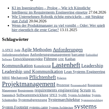
KI im Ingenieurbüro – Prolog – Wie ich Künstliche
Intelligenz im Requirements Engineering einsetze
27.04.2026
Wie Unternehmen Robotik richtig entwickeln – mit Struktur
statt Zufall
20.04.2026
Wenn der Produktmanager zu viel vorgibt – Oder: Wer spielt
hier eigentlich die erste Geige?
13.11.2025
Schlagwörter
Anforderungen
Agile Methoden
A-SPICE
Agile
Anforderungsmanagement
barcamp
Anforderungserhebung
Embedded
Führung
Entwicklungsprojekte
Kanban
Software
GfSE
Lastenheft
Kommunikation
Leadership
Komplexität
Leadership und Kommunikation
Lean Systems Engineering
Pflichtenheft
Mechatronik
MBSE
Polarion
Projektmanagement
Prozesse
Requirement
Prozessmodell
requirements engineering
Scrum
Management
Requirements
SE-
Softwareentwicklung
Stammtisch
SPICE
SysML
System-Architektur
System-
Systemarchitektur
Systemabgrenzung
Schnittstellen
Systementwicklung
systems
System Footprint
systems.camp
Systems Architecture