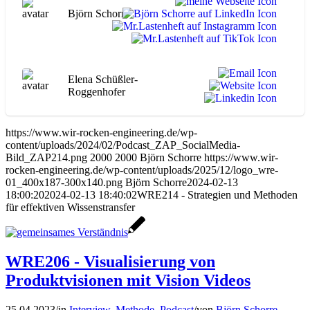
Björn Schorre
Elena Schüßler-
Roggenhofer
https://www.wir-rocken-engineering.de/wp-
content/uploads/2024/02/Podcast_ZAP_SocialMedia-
Bild_ZAP214.png
2000
2000
Björn Schorre
https://www.wir-
rocken-engineering.de/wp-content/uploads/2025/12/logo_wre-
01_400x187-300x140.png
Björn Schorre
2024-02-13
18:00:20
2024-02-13 18:40:02
WRE214 - Strategien und Methoden
für effektiven Wissenstransfer
WRE206 - Visualisierung von
Produktvisionen mit Vision Videos
25.04.2023
/
in
Interview
,
Methode
,
Podcast
/
von
Björn Schorre