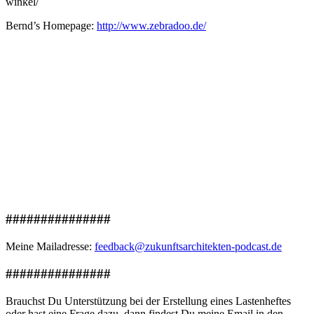
winkel/
Bernd’s Homepage:
http://www.zebradoo.de/
###############
Meine Mailadresse:
feedback@zukunftsarchitekten-podcast.de
###############
Brauchst Du Unterstützung bei der Erstellung eines Lastenheftes
oder hast eine Frage dazu, dann findest Du meine Email in den