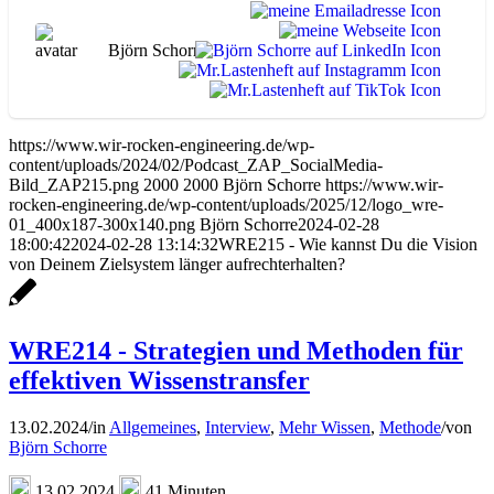
Björn Schorre
https://www.wir-rocken-engineering.de/wp-
content/uploads/2024/02/Podcast_ZAP_SocialMedia-
Bild_ZAP215.png
2000
2000
Björn Schorre
https://www.wir-
rocken-engineering.de/wp-content/uploads/2025/12/logo_wre-
01_400x187-300x140.png
Björn Schorre
2024-02-28
18:00:42
2024-02-28 13:14:32
WRE215 - Wie kannst Du die Vision
von Deinem Zielsystem länger aufrechterhalten?
WRE214 - Strategien und Methoden für
effektiven Wissenstransfer
13.02.2024
/
in
Allgemeines
,
Interview
,
Mehr Wissen
,
Methode
/
von
Björn Schorre
13.02.2024
41 Minuten