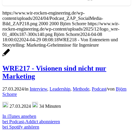
https://www.wir-rocken-engineering.de/wp-
content/uploads/2024/04/Podcast_ZAP_SocialMedia-
Bild_ZAP218.png
2000
2000
Björn Schorre
https://www.wir-
rocken-engineering.de/wp-content/uploads/2025/12/logo_wre-
01_400x187-300x140.png
Björn Schorre
2024-04-08
18:00:02
2024-04-29 08:08:18
WRE218 - Von Enteneiern und
Storytelling: Marketing-Geheimnisse für Ingenieure
WRE217 - Visionen sind nicht nur
Marketing
27.03.2024
/
in
Interview
,
Leadership
,
Methode
,
Podcast
/
von
Björn
Schorre
27.03.2024
34 Minuten
In iTunes ansehen
bei Podcast-Addict abonnieren
bei Spotify anhören