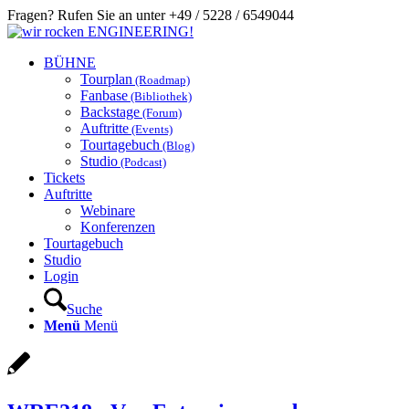
Fragen? Rufen Sie an unter +49 / 5228 / 6549044
BÜHNE
Tourplan
(Roadmap)
Fanbase
(Bibliothek)
Backstage
(Forum)
Auftritte
(Events)
Tourtagebuch
(Blog)
Studio
(Podcast)
Tickets
Auftritte
Webinare
Konferenzen
Tourtagebuch
Studio
Login
Suche
Menü
Menü