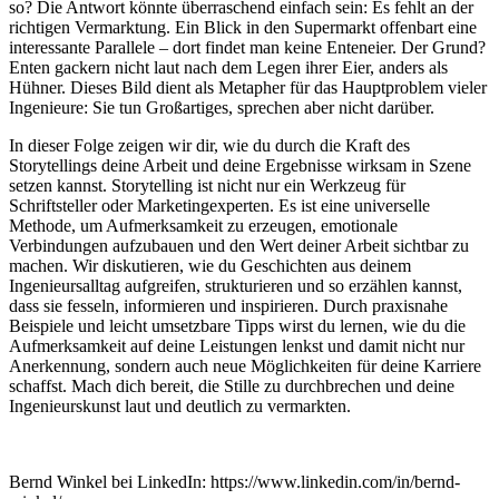
so? Die Antwort könnte überraschend einfach sein: Es fehlt an der
richtigen Vermarktung. Ein Blick in den Supermarkt offenbart eine
interessante Parallele – dort findet man keine Enteneier. Der Grund?
Enten gackern nicht laut nach dem Legen ihrer Eier, anders als
Hühner. Dieses Bild dient als Metapher für das Hauptproblem vieler
Ingenieure: Sie tun Großartiges, sprechen aber nicht darüber.
In dieser Folge zeigen wir dir, wie du durch die Kraft des
Storytellings deine Arbeit und deine Ergebnisse wirksam in Szene
setzen kannst. Storytelling ist nicht nur ein Werkzeug für
Schriftsteller oder Marketingexperten. Es ist eine universelle
Methode, um Aufmerksamkeit zu erzeugen, emotionale
Verbindungen aufzubauen und den Wert deiner Arbeit sichtbar zu
machen. Wir diskutieren, wie du Geschichten aus deinem
Ingenieursalltag aufgreifen, strukturieren und so erzählen kannst,
dass sie fesseln, informieren und inspirieren. Durch praxisnahe
Beispiele und leicht umsetzbare Tipps wirst du lernen, wie du die
Aufmerksamkeit auf deine Leistungen lenkst und damit nicht nur
Anerkennung, sondern auch neue Möglichkeiten für deine Karriere
schaffst. Mach dich bereit, die Stille zu durchbrechen und deine
Ingenieurskunst laut und deutlich zu vermarkten.
Bernd Winkel bei LinkedIn: https://www.linkedin.com/in/bernd-