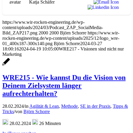
Katja Schäfer
https://www.wir-rocken-engineering.de/wp-
content/uploads/2024/03/Podcast_ZAP_SocialMedia-
Bild_ZAP217.png
2000
2000
Björn Schorre
https://www.wir-
rocken-engineering.de/wp-content/uploads/2025/12/logo_wre-
01_400x187-300x140.png
Björn Schorre
2024-03-27
18:00:16
2024-04-19 10:05:00
WRE217 - Visionen sind nicht nur
Marketing
WRE215 - Wie kannst Du die Vision von
Deinem Zielsystem länger
aufrechterhalten?
28.02.2024
/
in
Agilität & Lean
,
Methode
,
SE in der Praxis
,
Tipps &
Tricks
/
von
Björn Schorre
28.02.2024
26 Minuten