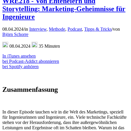
WRE218 - Von Enteneiern und
Storytelling: Marketing-Geheimnisse für
Ingenieure
08.04.2024
/
in
Interview
,
Methode
,
Podcast
,
Tipps & Tricks
/
von
Björn Schorre
08.04.2024
35 Minuten
In iTunes ansehen
bei Podcast-Addict abonnieren
bei Spotify anhören
Zusammenfassung
In dieser Episode tauchen wir in die Welt des Marketings, speziell
für Ingenieurinnen und Ingenieure, ein. Viele technische Fachkräfte
stehen vor der Herausforderung, dass ihre außergewöhnlichen
Leistungen und Ergebnisse oft im Schatten bleiben. Warum ist das